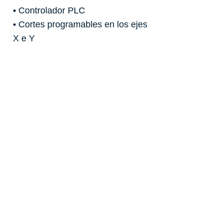
• Controlador PLC
• Cortes programables en los ejes
X e Y
• Cortes a inglete con control
hidráulico automático
• Mesa basculante hasta 85º
NEW
Saw!
Solicitar presupuesto